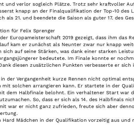
ht und verlor sogleich Plätze. Trotz sehr kraftvoller 
usserst knapp an der Finalqualifikation der Top-10 des L
lich als 21. und beendete die Saison als guter 17. des G
tion für Felix Sprenger
i der Europameisterschaft 2019 gezeigt, dass ihm das
slauf kam er zunächst als Neunter zwar nur knapp weite
 sich auf seine Stärken, was dank einer starken Leistu
Jahrgangsjüngerer bedeutete. Im Finale konnte er nochm
l. Dank diesen zusätzlichen Punkten verbesserte er sic
n der Vergangenheit kurze Rennen nicht optimal entsp
h mit solchen arrangieren kann. Er startete in der Quali
t dem Halbfinale belohnt. Ein verhaltener Start war 
zumachen. So, dass er sich als 14. des Halbfinals nich
mit war er nicht ganz zufrieden, freute sich aber den
ertung.
n Hard Mädchen in der Qualifikation vorzeitig aus und r