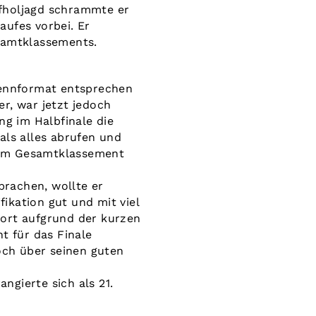
Aufholjagd schrammte er
aufes vorbei. Er
esamtklassements.
 Rennformat entsprechen
r, war jetzt jedoch
ng im Halbfinale die
als alles abrufen und
h im Gesamtklassement
rachen, wollte er
fikation gut und mit viel
dort aufgrund der kurzen
t für das Finale
noch über seinen guten
angierte sich als 21.