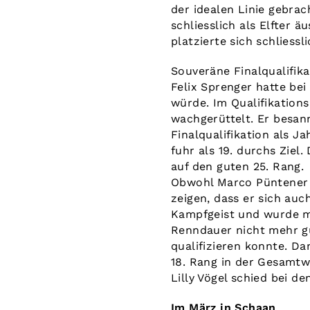
der idealen Linie gebrac
schliesslich als Elfter ä
platzierte sich schliess
Souveräne Finalqualifika
Felix Sprenger hatte be
würde. Im Qualifikation
wachgerüttelt. Er besann
Finalqualifikation als 
fuhr als 19. durchs Zie
auf den guten 25. Rang.
Obwohl Marco Püntener i
zeigen, dass er sich auc
Kampfgeist und wurde mi
Renndauer nicht mehr gut
qualifizieren konnte. Da
18. Rang in der Gesamtw
Lilly Vögel schied bei de
Im März in Schaan