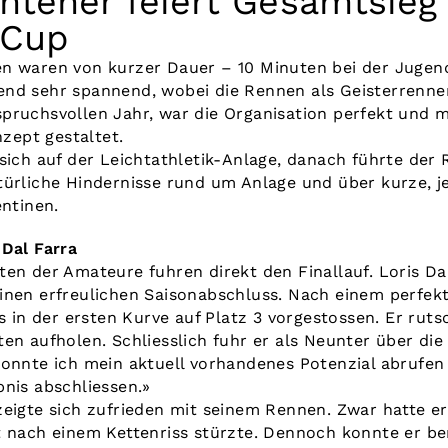
tener feiert Gesamtsieg
 Cup
en waren von kurzer Dauer – 10 Minuten bei der Jugen
end sehr spannend, wobei die Rennen als Geisterrenn
pruchsvollen Jahr, war die Organisation perfekt und m
ept gestaltet.
sich auf der Leichtathletik-Anlage, danach führte der
türliche Hindernisse rund um Anlage und über kurze, 
entinen.
 Dal Farra
en der Amateure fuhren direkt den Finallauf. Loris Dal
inen erfreulichen Saisonabschluss. Nach einem perfekt
ts in der ersten Kurve auf Platz 3 vorgestossen. Er rut
en aufholen. Schliesslich fuhr er als Neunter über die 
konnte ich mein aktuell vorhandenes Potenzial abrufen
bnis abschliessen.»
eigte sich zufrieden mit seinem Rennen. Zwar hatte er
 nach einem Kettenriss stürzte. Dennoch konnte er ber