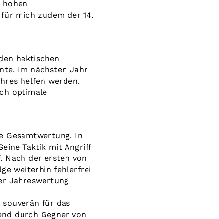
r hohen
t für mich zudem der 14.
 den hektischen
nnte. Im nächsten Jahr
ahres helfen werden.
uch optimale
.
e Gesamtwertung. In
Seine Taktik mit Angriff
. Nach der ersten von
ge weiterhin fehlerfrei
 der Jahreswertung
o souverän für das
egend durch Gegner von