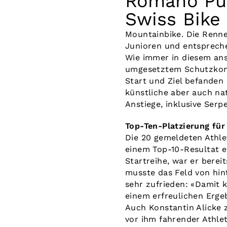
Romano Pün
Swiss Bike
Mountainbike. Die Renn
Junioren und entsprech
Wie immer in diesem ans
umgesetztem Schutzkonz
Start und Ziel befanden 
künstliche aber auch na
Anstiege, inklusive Serp
Top-Ten-Platzierung für
Die 20 gemeldeten Athlet
einem Top-10-Resultat e
Startreihe, war er berei
musste das Feld von hint
sehr zufrieden: «Damit 
einem erfreulichen Erge
Auch Konstantin Alicke z
vor ihm fahrender Athlet