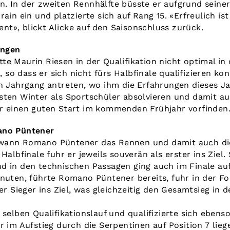
. In der zweiten Rennhälfte büsste er aufgrund seine
rain ein und platzierte sich auf Rang 15. «Erfreulich is
t», blickt Alicke auf den Saisonschluss zurück.
ungen
te Maurin Riesen in der Qualifikation nicht optimal in
o dass er sich nicht fürs Halbfinale qualifizieren ko
en Jahrgang antreten, wo ihm die Erfahrungen dieses J
sten Winter als Sportschüler absolvieren und damit a
r einen guten Start im kommenden Frühjahr vorfinden
ano Püntener
wann Romano Püntener das Rennen und damit auch di
Halbfinale fuhr er jeweils souverän als erster ins Ziel. 
d in den technischen Passagen ging auch im Finale auf
nuten, führte Romano Püntener bereits, fuhr in der Fol
her Sieger ins Ziel, was gleichzeitig den Gesamtsieg in
 selben Qualifikationslauf und qualifizierte sich ebens
r im Aufstieg durch die Serpentinen auf Position 7 li