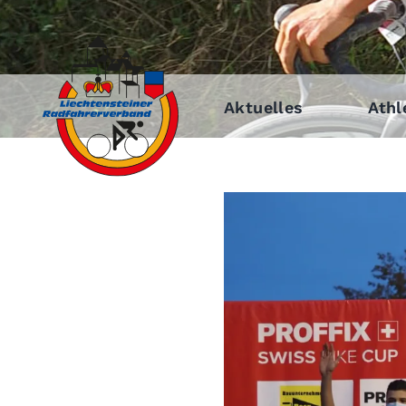
Aktuelles
Athl
Zeige
grösseres
Bild