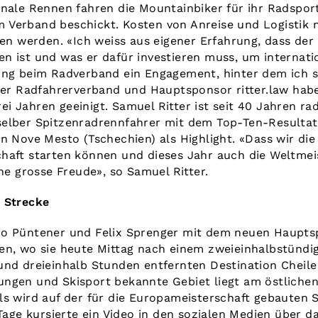
onale Rennen fahren die Mountainbiker für ihr Radspor
 Verband beschickt. Kosten von Anreise und Logistik
 werden. «Ich weiss aus eigener Erfahrung, dass der
n ist und was er dafür investieren muss, um internati
ing beim Radverband ein Engagement, hinter dem ich 
ner Radfahrerverband und Hauptsponsor ritter.law habe
i Jahren geeinigt. Samuel Ritter ist seit 40 Jahren ra
elber Spitzenradrennfahrer mit dem Top-Ten-Resultat 
in Nove Mesto (Tschechien) als Highlight. «Dass wir di
haft starten können und dieses Jahr auch die Weltmeis
ine grosse Freude», so Samuel Ritter.
 Strecke
no Püntener und Felix Sprenger mit dem neuen Haupts
en, wo sie heute Mittag nach einem zweieinhalbstündi
und dreieinhalb Stunden entfernten Destination Cheile 
ungen und Skisport bekannte Gebiet liegt am östliche
ls wird auf der für die Europameisterschaft gebauten 
 Tage kursierte ein Video in den sozialen Medien über da