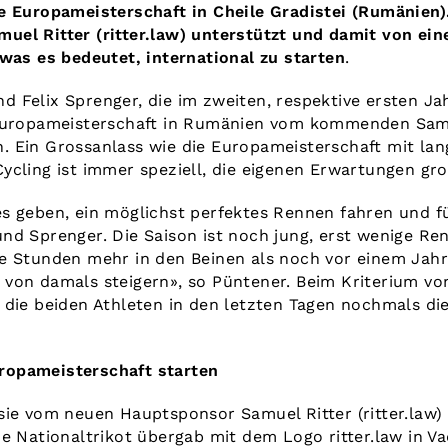
e Europameisterschaft in Cheile Gradistei (Rumänien
el Ritter (ritter.law) unterstützt und damit von ei
 was es bedeutet, international zu starten
.
 Felix Sprenger, die im zweiten, respektive ersten Ja
 Europameisterschaft in Rumänien vom kommenden Sam
 Ein Grossanlass wie die Europameisterschaft mit lan
ycling ist immer speziell, die eigenen Erwartungen gro
s geben, ein möglichst perfektes Rennen fahren und fü
nd Sprenger. Die Saison ist noch jung, erst wenige Re
ge Stunden mehr in den Beinen als noch vor einem Ja
 von damals steigern», so Püntener. Beim Kriterium v
 die beiden Athleten in den letzten Tagen nochmals di
opameisterschaft starten
sie vom neuen Hauptsponsor Samuel Ritter (ritter.law)
e Nationaltrikot übergab mit dem Logo ritter.law in V