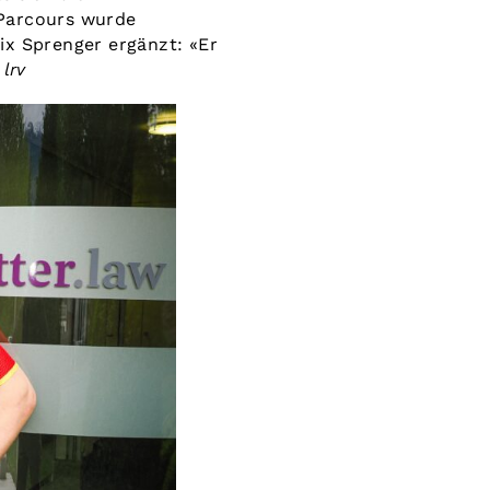
 Parcours wurde
ix Sprenger ergänzt: «Er
»
lrv