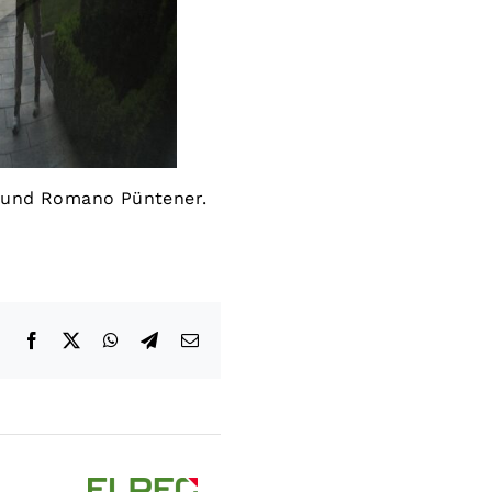
s) und Romano Püntener.
Facebook
X
WhatsApp
Telegram
E-
Mail