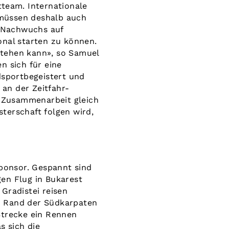
tteam. Internationale
 müssen deshalb auch
 Nachwuchs auf
onal starten zu können.
stehen kann», so Samuel
n sich für eine
dsportbegeistert und
an der Zeitfahr-
e Zusammenarbeit gleich
terschaft folgen wird,
ponsor. Gespannt sind
gen Flug
in Bukarest
Gradistei reisen
n Rand der Südkarpaten
Strecke ein Rennen
s sich die