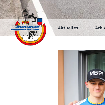
Aktuelles
Athl
Zeige
grösseres
Bild