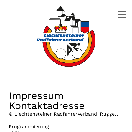
Zum
Inhalt
springen
Aktuelles
Athleten
Vereine
Impressum
Kontaktadresse
© Liechtensteiner Radfahrerverband, Ruggell
Downloads
Programmierung