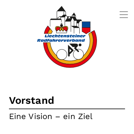
Zum
Inhalt
springen
Aktuelles
Athleten
Vereine
Vorstand
Eine Vision – ein Ziel
Downloads