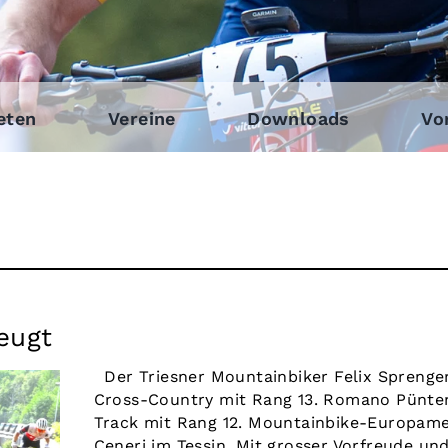
eten
Vereine
Downloads
Vo
eugt
Der Triesner Mountainbiker Felix Sprenge
Cross-Country mit Rang 13. Romano Pünte
Track mit Rang 12. Mountainbike-Europam
Ceneri im Tessin. Mit grosser Vorfreude u