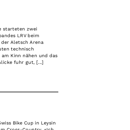
 starteten zwei
rbandes LRV beim
 der Aletsch Arena
sten technisch
e am Kinn nähen und das
cke fuhr gut, [...]
wiss Bike Cup in Leysin
im Cross-Country. «Ich