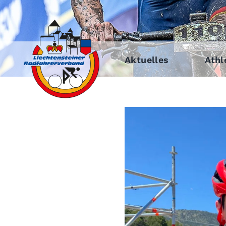
Aktuelles
Athl
Zeige
grösseres
Bild