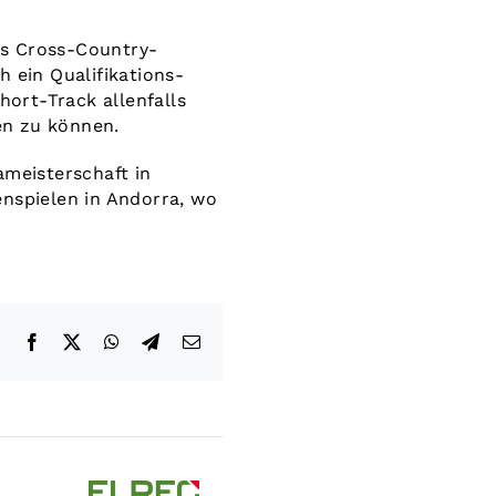
as Cross-Country-
 ein Qualifikations-
hort-Track allenfalls
en zu können.
ameisterschaft in
enspielen in Andorra, wo
Facebook
X
WhatsApp
Telegram
E-
Mail