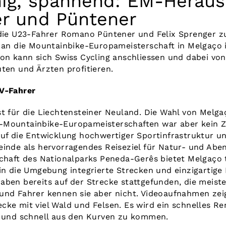
inig, spannend: EM-Herau
er und Püntener
n die U23-Fahrer Romano Püntener und Felix Sprenger
f an die Mountainbike-Europameisterschaft in Melgaço i
ion kann sich Swiss Cycling anschliessen und dabei vo
ten und Ärzten profitieren.
RV-Fahrer
t für die Liechtensteiner Neuland. Die Wahl von Melga
Mountainbike-Europameisterschaften war aber kein Zu
auf die Entwicklung hochwertiger Sportinfrastruktur u
inde als hervorragendes Reiseziel für Natur- und Aben
schaft des Nationalparks Peneda-Gerês bietet Melgaço
 in die Umgebung integrierte Strecken und einzigartige
aben bereits auf der Strecke stattgefunden, die meist
und Fahrer kennen sie aber nicht. Videoaufnahmen zei
cke mit viel Wald und Felsen. Es wird ein schnelles R
n und schnell aus den Kurven zu kommen.