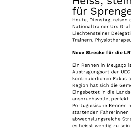
Heiss, ste
für Spreng
Heute, Dienstag, reise
Nationaltrainer Urs Gra
Liechtensteiner Delegat
Trainern, Physiotherapeu
Neue Strecke für die L
Ein Rennen in Melgaço is
Austragungsort der UEC-
kontinuierlichen Fokus 
Region hat sich die Geme
Eingebettet in die Land
anspruchsvolle, perfekt
Portugiesische Rennen h
startenden Fahrerinnen 
abwechslungsreiche Stre
es heisst wendig zu sei