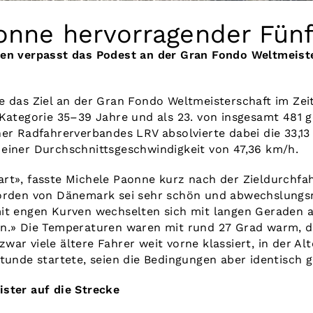
onne hervorragender Fünf
ren verpasst das Podest an der Gran Fondo Weltmeist
e das Ziel an der Gran Fondo Weltmeisterschaft im Zei
 Kategorie 35–39 Jahre und als 23. von insgesamt 481 
ner Radfahrerverbandes LRV absolvierte dabei die 33,13
einer Durchschnittsgeschwindigkeit von 47,36 km/h.
rt», fasste Michele Paonne kurz nach der Zieldurchf
Norden von Dänemark sei sehr schön und abwechslungs
it engen Kurven wechselten sich mit langen Geraden ab
n.» Die Temperaturen waren mit rund 27 Grad warm, d
ar viele ältere Fahrer weit vorne klassiert, in der Alt
Stunde startete, seien die Bedingungen aber identisch 
ster auf die Strecke