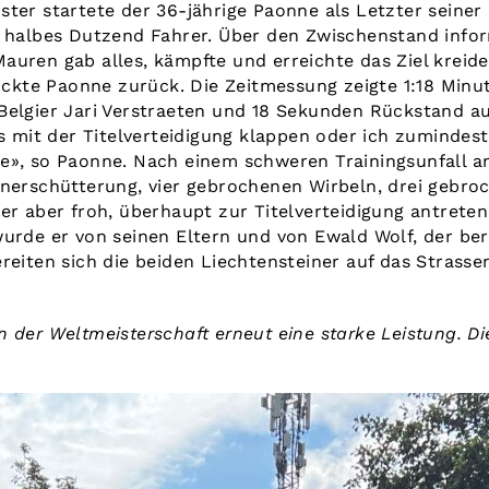
ter startete der 36-jährige Paonne als Letzter seiner
n halbes Dutzend Fahrer. Über den Zwischenstand infor
auren gab alles, kämpfte und erreichte das Ziel kreid
blickte Paonne zurück. Die Zeitmessung zeigte 1:18 Min
Belgier Jari Verstraeten und 18 Sekunden Rückstand au
es mit der Titelverteidigung klappen oder ich zuminde
e», so Paonne. Nach einem schweren Trainingsunfall a
rnerschütterung, vier gebrochenen Wirbeln, drei gebro
 er aber froh, überhaupt zur Titelverteidigung antrete
urde er von seinen Eltern und von Ewald Wolf, der ber
ereiten sich die beiden Liechtensteiner auf das Stras
 der Weltmeisterschaft erneut eine starke Leistung. Die