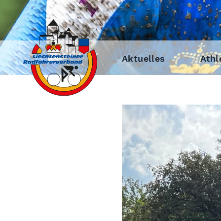
Aktuelles
Athl
Zeige
grösseres
Bild