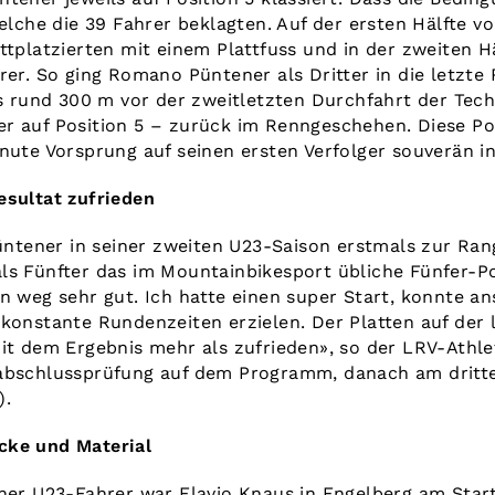
welche die 39 Fahrer beklagten. Auf der ersten Hälfte 
ttplatzierten mit einem Plattfuss und in der zweiten H
rer. So ging Romano Püntener als Dritter in die letzte
ies rund 300 m vor der zweitletzten Durchfahrt der Tec
r auf Position 5 – zurück im Renngeschehen. Diese Po
nute Vorsprung auf seinen ersten Verfolger souverän in
esultat zufrieden
tener in seiner zweiten U23-Saison erstmals zur Ra
ls Fünfter das im Mountainbikesport übliche Fünfer-P
nn weg sehr gut. Ich hatte einen super Start, konnte a
 konstante Rundenzeiten erzielen. Der Platten auf der
mit dem Ergebnis mehr als zufrieden», so der LRV-Athle
rabschlussprüfung auf dem Programm, danach am drit
).
cke und Material
ner U23-Fahrer war Flavio Knaus in Engelberg am Start