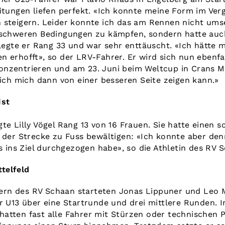
eitungen liefen perfekt. «Ich konnte meine Form im Ve
 steigern. Leider konnte ich das am Rennen nicht ums
n schweren Bedingungen zu kämpfen, sondern hatte au
elegte er Rang 33 und war sehr enttäuscht. «Ich hätte m
 erhofft», so der LRV-Fahrer. Er wird sich nun ebenfal
onzentrieren und am 23. Juni beim Weltcup in Crans 
 ich mich dann von einer besseren Seite zeigen kann.»
ist
te Lilly Vögel Rang 13 von 16 Frauen. Sie hatte einen 
l der Strecke zu Fuss bewältigen: «Ich konnte aber de
is ins Ziel durchgezogen habe», so die Athletin des RV 
telfeld
rn des RV Schaan starteten Jonas Lippuner und Leo 
er U13 über eine Startrunde und drei mittlere Runden. 
atten fast alle Fahrer mit Stürzen oder technischen