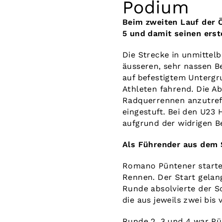
Podium
Beim zweiten Lauf der 
5 und damit seinen erst
Die Strecke in unmitte
äusseren, sehr nassen Be
auf befestigtem Untergru
Athleten fahrend. Die Ab
Radquerrennen anzutreff
eingestuft. Bei den U23
aufgrund der widrigen B
Als Führender aus dem S
Romano Püntener startet
Rennen. Der Start gelan
Runde absolvierte der Sc
die aus jeweils zwei bis
Runde 2, 3 und 4 war Pün