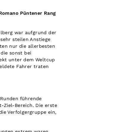
r Romano Püntener Rang
lberg war aufgrund der
sehr steilen Anstiege
ten nur die allerbesten
die sonst bei
rekt unter dem Weltcup
eldete Fahrer traten
f Runden führende
-Ziel-Bereich. Die erste
die Verfolgergruppe ein,
ngungen extrem waren,