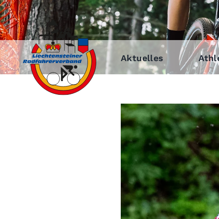
Aktuelles
Athl
Zeige
grösseres
Bild