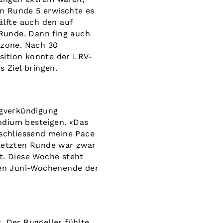
von Runde 5 erwischte es
älfte auch den auf
 Runde. Dann fing auch
hzone. Nach 30
sition konnte der LRV-
s Ziel bringen.
ngverkündigung
odium besteigen. «Das
nschliessend meine Pace
 letzten Runde war zwar
t. Diese Woche steht
ten Juni-Wochenende der
. Der Ruggeller fühlte