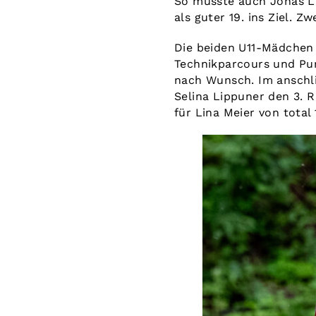
So musste auch Jonas L
als guter 19. ins Ziel. Z
Die beiden U11-Mädchen 
Technikparcours und Pum
nach Wunsch. Im anschl
Selina Lippuner den 3. 
für Lina Meier von total