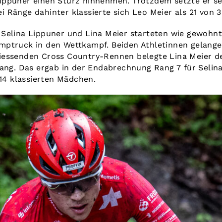
ippuner einen Sturz hinnehmen. Trotzdem setzte er s
wei Ränge dahinter klassierte sich Leo Meier als 21 von 
Selina Lippuner und Lina Meier starteten wie gewohn
ptruck in den Wettkampf. Beiden Athletinnen gelangen
iessenden Cross Country-Rennen belegte Lina Meier de
Rang. Das ergab in der Endabrechnung Rang 7 für Selin
 14 klassierten Mädchen.