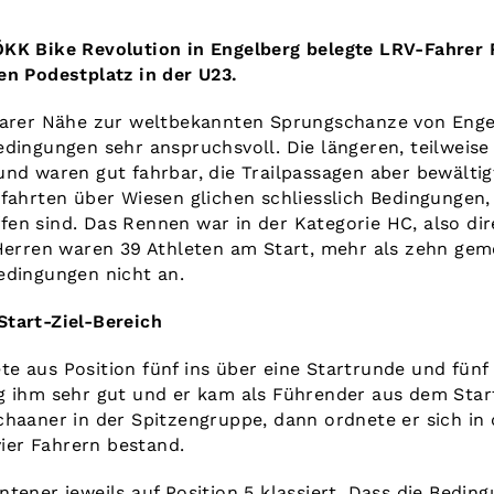
ÖKK Bike Revolution in Engelberg belegte LRV-Fahre
en Podestplatz in der U23.
lbarer Nähe zur weltbekannten Sprungschanze von Enge
dingungen sehr anspruchsvoll. Die längeren, teilweise 
nd waren gut fahrbar, die Trailpassagen aber bewältig
fahrten über Wiesen glichen schliesslich Bedingungen, 
en sind. Das Rennen war in der Kategorie HC, also di
 Herren waren 39 Athleten am Start, mehr als zehn gem
edingungen nicht an.
tart-Ziel-Bereich
e aus Position fünf ins über eine Startrunde und fün
g ihm sehr gut und er kam als Führender aus dem Start
haaner in der Spitzengruppe, dann ordnete er sich in 
 vier Fahrern bestand.
tener jeweils auf Position 5 klassiert. Dass die Bedi