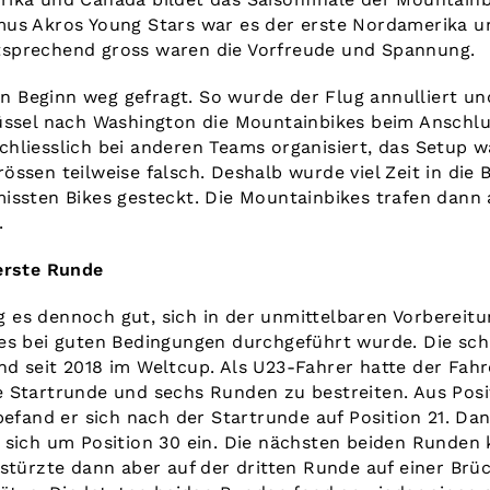
us Akros Young Stars war es der erste Nordamerika u
sprechend gross waren die Vorfreude und Spannung.
von Beginn weg gefragt. So wurde der Flug annulliert u
üssel nach Washington die Mountainbikes beim Anschlus
hliesslich bei anderen Teams organisiert, das Setup w
össen teilweise falsch. Deshalb wurde viel Zeit in die
issten Bikes gesteckt. Die Mountainbikes trafen dann
.
erste Runde
es dennoch gut, sich in der unmittelbaren Vorbereitu
es bei guten Bedingungen durchgeführt wurde. Die sch
d seit 2018 im Weltcup. Als U23-Fahrer hatte der Fahr
 Startrunde und sechs Runden zu bestreiten. Aus Posit
 befand er sich nach der Startrunde auf Position 21. D
 sich um Position 30 ein. Die nächsten beiden Runden
stürzte dann aber auf der dritten Runde auf einer Brück