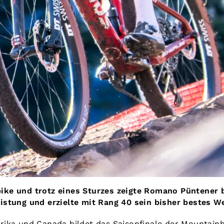
ke und trotz eines Sturzes zeigte Romano Püntener 
stung und erzielte mit Rang 40 sein bisher bestes We
ika und Canada bildet das Saisonfinale der Mountainb