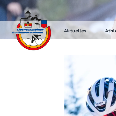
Aktuelles
Athl
Zeige
grösseres
Bild