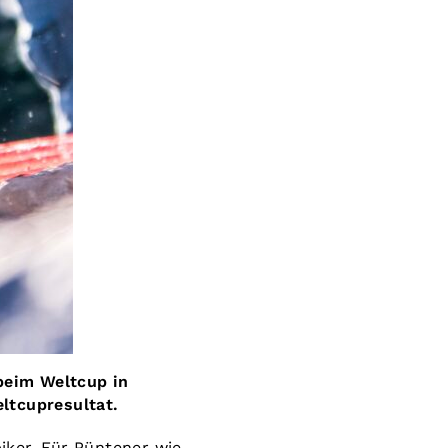
beim Weltcup in
ltcupresultat.
iker. Für Püntener wie