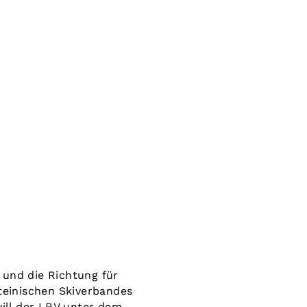
 und die Richtung für
steinischen Skiverbandes
will der LRV unter dem