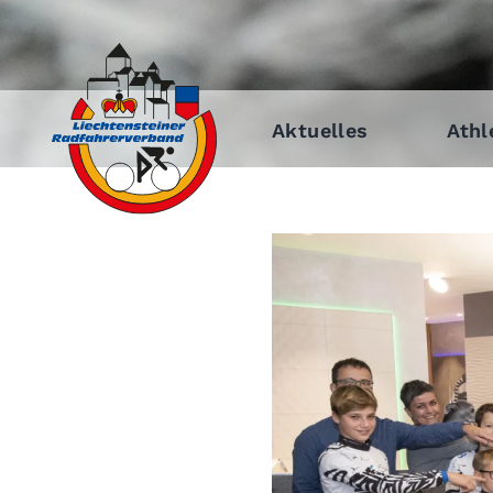
Aktuelles
Athl
Zeige
grösseres
Bild